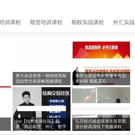
培训课程
期货培训课程
期权实战课程
外汇实战
胖大叔游资第一期情绪周期
量学云讲堂朱永海慢牛开启
强趋势交易策略视频课程
第40期 视频课程
Jim【结构交易社区】股
弘历程式操盘陈海生股票图
票、商品期货、外汇、数字
形分析高清线下视频课程
货币市场的中短线交易的策