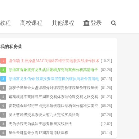
教程
高校课程
其他课程
登录
我的私房菜
谢佳颖 主控操盘MACD指标四维空间选股实战操作技术
[10-21]
1
分析4天股票期货内部培训视频课程
彭道富香象渡河龙头战法逻辑探究与案例分析高清电子
[02-26]
2
书500m
彭道富龙头信仰:股票投资深层逻辑的破执与取舍高清电
[07-15]
3
子书
骆驼子涵量金大盘课程分时课程竞价课程量价课程量线
[01-26]
4
诸葛就是不亮陈凯三周期交易体系理论课交易之路交易
[01-23]
5
系统视频课程
爱死磕金融邹衍三点交易短线秘诀结构划分精准买卖空
[08-28]
6
间测算系统课程赠送计算器
吴大葱峰级交易系统大葱九大定式买卖法则
[07-26]
7
无为学院无为战法王志鬼推磨实战技法
[12-02]
8
量学云讲堂朱永海12期高清原版课程
[03-14]
9