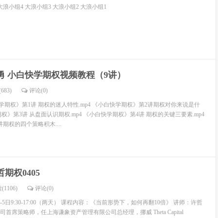
大浪小组4 大浪小组3 大浪小组2 大浪小组1
勇 小白快学期权视频教程（9讲）
683)
评论(
0
)
期权》第1讲 期权的迷人特性.mp4 《小白快学期权》第2讲期权对你来说是什
期权》第3讲 从盘面认识期权.mp4 《小白快学期权》第4讲 期权的关键三要素.mp4
期权的四个策略积木....
哲期权0405
(1106)
评论(
0
)
4-5日9:30-17:00（两天） 课程内容：《当前形势下，如何再翻10倍》 讲师：许哲
席策略师，任上海谦象资产管理有限公司总经理，挪威 Theta Capital