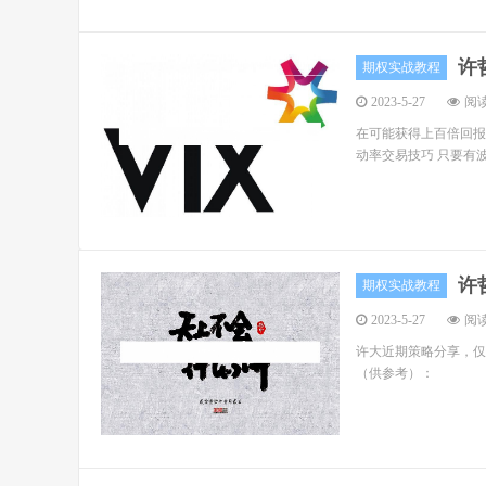
许
期权实战教程
2023-5-27
阅读
在可能获得上百倍回报
动率交易技巧 只要有波动率
许
期权实战教程
2023-5-27
阅读
许大近期策略分享，仅限许
（供参考）：