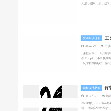
大浪小组6 大浪小组5 
王
股票培训课程
2024-6-9
阅读(
课程目录： 《小白快学
么？.mp4 《小白快学
《小白快学期权》第5讲
许
期权实战教程
2023-5-30
阅读
课程时间：2020年4月
曾任茂隆实业发展总公司首