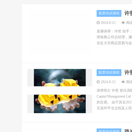
许
股票培训课程
2024-9-12
阅读
直播讲师：许哲 知乎
理有限公司总经理，挪威 T
涉足大宗商品贸易与金融
许
股票培训课程
2024-9-12
阅读
讲师简介 许哲 曾任茂
Capital Mana
的交易。 由于其在2
灾连环平仓过程及人民币
路
股票培训课程