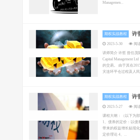
Managemen...
许
期权实战教程
2023-5-30
阅读
讲师简介 许哲 曾任茂
Capital Mana
的交易。 由于其在2
灾连环平仓过程及人民币
许
期权实战教程
2023-5-27
阅读
课程大纲：（以下为部
1、债券的定价：以债
带来的权益增长贴现化
定价理论 4、...