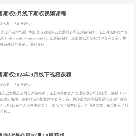
略
哲期权9月线下期权视频课程
(763)
评论(
0
)
：天上不会掉馅饼 博主 曾任茂隆实业发展总公司首席策略师，任上海谦象资产管
heta Capital Management Ltd 首席策略师。主要领域为期权对冲套利交易，并
衍生品的交易。 课程介绍 ...
哲期权2024年9月线下视频课程
(954)
评论(
0
)
隆实业发展总公司首席策略师，任上海谦象资产管理有限公司总经理，挪威 Theta
gement Ltd 首席策略师。主要领域为期权对冲套利交易，并涉足大宗商品贸易与金融衍生品
015年6月5日在个人专栏中发表了一篇名为《图穷匕见》的预测文章，精准提示了股
风...
肖南钻潜交易内训2.0最新版