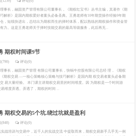
(1259)
评论(
0
)
理事长，融固资产管理有限公司董事长，《期权红宝书》丛书主编，其著作《期
巧解析》是国内期权爱好者案头必备圣典。王勇老师有10年期货操作经验9年期
仓，短线快进出，总结出为期权而生的择时体系，配以熟练的期权操作和资金管
有力。这是王勇老师关于择时技能交易的最高等级服务，此后再无...
勇 期权时间课9节
(790)
评论(
0
)
理事长，融固资产管理 有限公司董事长，快蜗牛控股有限公司总经 理，《期权
《期权交易 —一核心策略核心策略与技巧解析》是国内期 权交易者案头必备期
交 易大量经验。 本门课主讲期权交易里的时间维度。因 为期权是一个时间游
易维度弄透。弄透了，期权的时间 ...
勇 期权交易的5个坑.绕过坑就是盈利
(848)
评论(
0
)
线实战培训与交易中，近千人的实战交流 中提取而来，期权交易新手几乎无一例