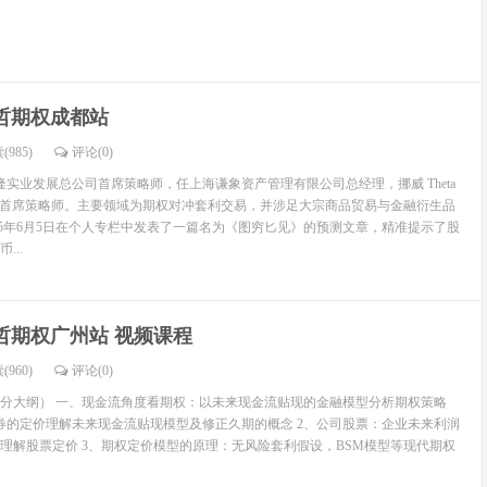
哲期权成都站
(985)
评论(
0
)
隆实业发展总公司首席策略师，任上海谦象资产管理有限公司总经理，挪威 Theta
gement Ltd 首席策略师。主要领域为期权对冲套利交易，并涉足大宗商品贸易与金融衍生品
015年6月5日在个人专栏中发表了一篇名为《图穷匕见》的预测文章，精准提示了股
...
哲期权广州站 视频课程
(960)
评论(
0
)
分大纲） 一、现金流角度看期权：以未来现金流贴现的金融模型分析期权策略
券的定价理解未来现金流贴现模型及修正久期的概念 2、公司股票：企业未来利润
理解股票定价 3、期权定价模型的原理：无风险套利假设，BSM模型等现代期权