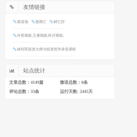
友情链接
股道场
股期汇
财汇控
许哲期权,王勇期权,旺仔期权,
林利军投资大师与投资哲学录音课程
站点统计
文章总数：4149篇
微语总数：0条
评论总数：33条
运行天数: 2445天