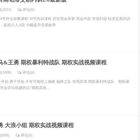
(2031)
评论(
0
)
4节持仓加餐课程 30节内训课程 历史周会录屏 周会内容 市场扫描 钻潜交易内训
模式，提前介入A段 大幅提升交易效率
马&王勇 期权暴利特战队 期权实战视频课程
(1008)
评论(
0
)
开始 勇于开始 才有可能登上巅峰 巅峰之队 舍我其谁 期权暴利特战队 期权暴
会牵头组建的以“期权高收...
勇 大浪小组 期权实战视频课程
(668)
评论(
0
)