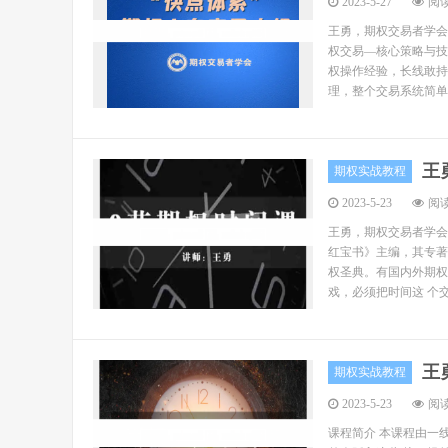
2023-5-27
阅读
王勇，期权交易者学会
权交易—核心策略与技
权操作经验，长线敢持
理，整个交易系统简单
王
期权实战教程
2023-5-23
阅读
王勇，期权交易者学会
红宝书》主编，其专著
权圣典。有国内外期权
戏，必须把时间这 个交
王
期权实战教程
2023-5-23
阅读
课程简介 本课程由一