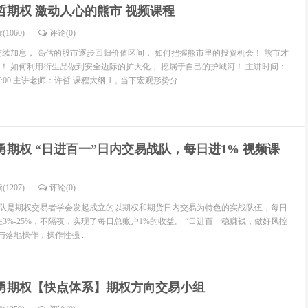
哲期权 激动人心的熊市 视频课程
(1060)
评论(
0
)
连续加息， 高估的股市逐步回归价值区间， 如何把握熊市里的投资机会！ 熊市才
！ 如何利用衍生品做到安全边际的扩大化， 挖属于自己的护城河！ 主讲时间：
0-17:00 主讲老师：许哲 课程大纲 1，当下宏观形势分...
勇期权 “日进百一”日内交易战队，每日进1% 视频课
(1207)
评论(
0
)
战队是期权交易者学会发起成立的以期权和期货日内交易为特色的实战队伍，每日
在3%-25%，不隔夜，实现了每日总账户1%的收益。 “日进百一稳赚钱，做好风控
落地操作，操作性强 ...
勇期权【快点体系】期权方向交易小组